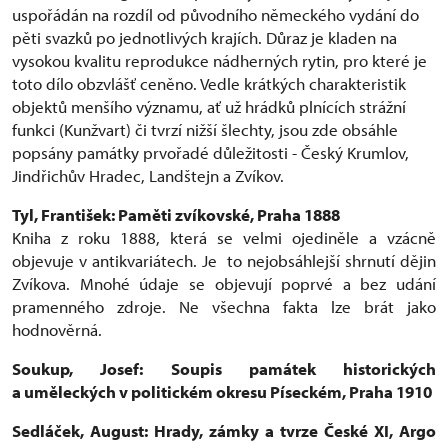
uspořádán na rozdíl od původního německého vydání do
pěti svazků po jednotlivých krajích. Důraz je kladen na
vysokou kvalitu reprodukce nádherných rytin, pro které je
toto dílo obzvlášť ceněno. Vedle krátkých charakteristik
objektů menšího významu, ať už hrádků plnících strážní
funkci (Kunžvart) či tvrzí nižší šlechty, jsou zde obsáhle
popsány památky prvořadé důležitosti - Český Krumlov,
Jindřichův Hradec, Landštejn a Zvíkov.
Tyl, František: Paměti zvíkovské, Praha 1888
Kniha z roku 1888, která se velmi ojediněle a vzácně
objevuje v antikvariátech. Je to nejobsáhlejší shrnutí dějin
Zvíkova. Mnohé údaje se objevují poprvé a bez udání
pramenného zdroje. Ne všechna fakta lze brát jako
hodnověrná.
Soukup, Josef: Soupis památek historických
a uměleckých v politickém okresu Píseckém, Praha 1910
Sedláček, August: Hrady, zámky a tvrze České XI, Argo