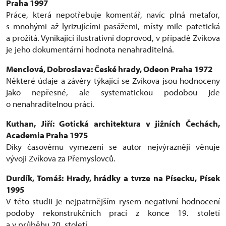
Praha 1997
Práce, která nepotřebuje komentář, navíc plná metafor,
s mnohými až lyrizujícími pasážemi, místy mile patetická
a prožitá. Vynikající ilustrativní doprovod, v případě Zvíkova
je jeho dokumentární hodnota nenahraditelná.
Menclová, Dobroslava: České hrady, Odeon Praha 1972
Některé údaje a závěry týkající se Zvíkova jsou hodnoceny
jako nepřesné, ale systematickou podobou jde
o nenahraditelnou práci.
Kuthan, Jiří: Gotická architektura v jižních Čechách,
Academia Praha 1975
Díky časovému vymezení se autor nejvýrazněji věnuje
vývoji Zvíkova za Přemyslovců.
Durdík, Tomáš: Hrady, hrádky a tvrze na Písecku, Písek
1995
V této studii je nejpatrnějším rysem negativní hodnocení
podoby rekonstrukčních prací z konce 19. století
a v průběhu 20. století.