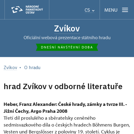
MENU
CS
Zvíkov
oficiální webová prezentace státního hradu
DNEŠNÍ NÁVŠTĚVNÍ DOBA
Zvíkov
O hradu
hrad Zvíkov v odborné literatuře
Heber, Franz Alexander: České hrady, zámky a tvrze III. -
Jižní Čechy, Argo Praha 2008
Třetí díl proslulého a sběratelsky ceněného
sedmisvazkového díla o českých hradech Böhmens Burgen,
Vesten und Bergslösser z poloviny 19. století. Cyklus je