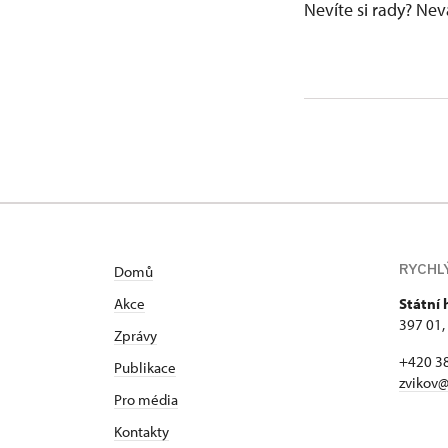
Nevíte si rady? Ne
RYCHL
Domů
Akce
Státní 
397 01,
Zprávy
+420 3
Publikace
zvikov@
Pro média
Kontakty