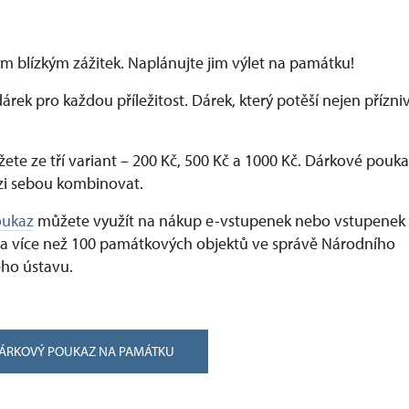
m blízkým zážitek. Naplánujte jim výlet na památku!
dárek pro každou příležitost. Dárek, který potěší nejen přízn
ete ze tří variant –⁠ 200 Kč, 500 Kč a 1000 Kč. Dárkové pouka
i sebou kombinovat.
oukaz
můžete využít na nákup e-vstupenek nebo vstupenek
a více než 100 památkových objektů ve správě Národního
ho ústavu.
DÁRKOVÝ POUKAZ NA PAMÁTKU