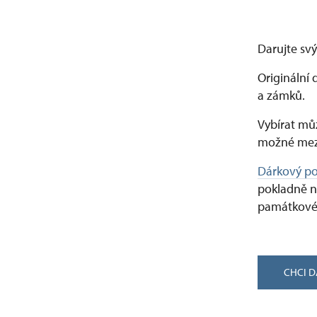
Darujte svý
Originální 
a zámků.
Vybírat můž
možné mez
Dárkový p
pokladně n
památkové
CHCI 