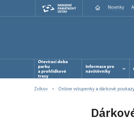
Novinky
A
Otevírací doba
parku
Informace pro
a prohlídkové
návštěvníky
trasy
Zvíkov
Online vstupenky a dárkové poukaz
Dárkov