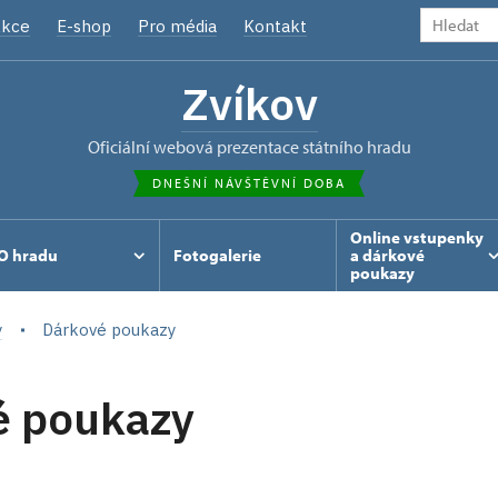
kce
E-shop
Pro média
Kontakt
Zvíkov
oficiální webová prezentace státního hradu
DNEŠNÍ NÁVŠTĚVNÍ DOBA
Online vstupenky
O hradu
Fotogalerie
a dárkové
poukazy
y
Dárkové poukazy
é poukazy