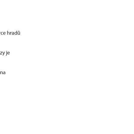
ivce hradů
zy je
 na