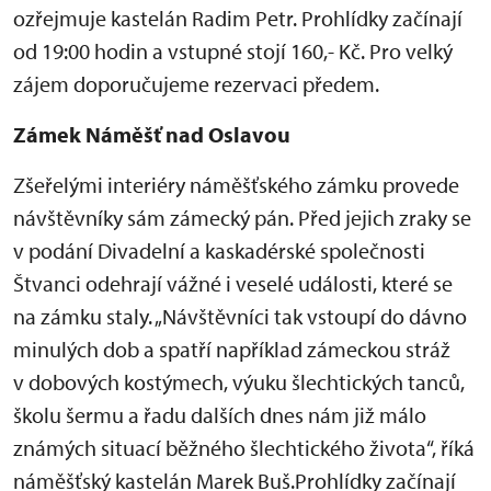
ozřejmuje kastelán Radim Petr. Prohlídky začínají
od 19:00 hodin a vstupné stojí 160,- Kč. Pro velký
zájem doporučujeme rezervaci předem.
Zámek Náměšť nad Oslavou
Zšeřelými interiéry náměšťského zámku provede
návštěvníky sám zámecký pán. Před jejich zraky se
v podání Divadelní a kaskadérské společnosti
Štvanci odehrají vážné i veselé události, které se
na zámku staly. „Návštěvníci tak vstoupí do dávno
minulých dob a spatří například zámeckou stráž
v dobových kostýmech, výuku šlechtických tanců,
školu šermu a řadu dalších dnes nám již málo
známých situací běžného šlechtického života“, říká
náměšťský kastelán Marek Buš.Prohlídky začínají