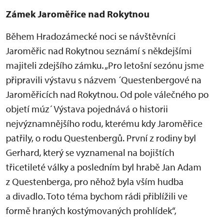
Zámek Jaroměřice nad Rokytnou
Během Hradozámecké noci se návštěvníci
Jaroměřic nad Rokytnou seznámí s někdejšími
majiteli zdejšího zámku. „Pro letošní sezónu jsme
připravili výstavu s názvem ´Questenbergové na
Jaroměřicích nad Rokytnou. Od pole válečného po
objetí múz´ Výstava pojednává o historii
nejvýznamnějšího rodu, kterému kdy Jaroměřice
patřily, o rodu Questenbergů. První z rodiny byl
Gerhard, který se vyznamenal na bojištích
třicetileté války a posledním byl hrabě Jan Adam
z Questenberga, pro něhož byla vším hudba
a divadlo. Toto téma bychom rádi přiblížili ve
formě hraných kostýmovaných prohlídek“,