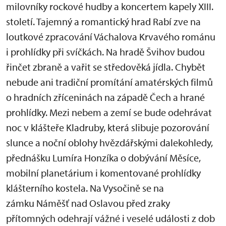
milovníky rockové hudby a koncertem kapely XIII.
století. Tajemný a romantický hrad Rabí zve na
loutkové zpracování Váchalova Krvavého románu
i prohlídky při svíčkách. Na hradě Švihov budou
řinčet zbraně a vařit se středověká jídla. Chybět
nebude ani tradiční promítání amatérských filmů
o hradních zříceninách na západě Čech a hrané
prohlídky. Mezi nebem a zemí se bude odehrávat
noc v klášteře Kladruby, která slibuje pozorování
slunce a noční oblohy hvězdářskými dalekohledy,
přednášku Lumíra Honzíka o dobývání Měsíce,
mobilní planetárium i komentované prohlídky
klášterního kostela. Na Vysočině se na
zámku Náměšť nad Oslavou před zraky
přítomných odehrají vážné i veselé události z dob