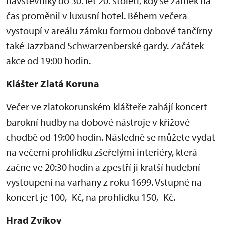
návštěvníky do 30. let 20. století, kdy se zámek na
čas proměnil v luxusní hotel. Během večera
vystoupí v areálu zámku formou dobové tančírny
také Jazzband Schwarzenberské gardy. Začátek
akce od 19:00 hodin.
Klášter Zlatá Koruna
Večer ve zlatokorunském klášteře zahájí koncert
barokní hudby na dobové nástroje v křížové
chodbě od 19:00 hodin. Následně se můžete vydat
na večerní prohlídku zšeřelými interiéry, která
začne ve 20:30 hodin a zpestří ji kratší hudební
vystoupení na varhany z roku 1699. Vstupné na
koncert je 100,- Kč, na prohlídku 150,- Kč.
Hrad Zvíkov