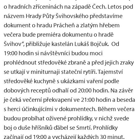
o hradních zříceninách na západě Čech. Letos pod
názvem Hrady Půty Švihovského představíme
dokument o hradu Prácheň a zlatým hřebem
večera bude premiéra dokumentu o hradě
Švihov“, přibližuje kastelán Lukáš Bojčuk. Od
19:00 hodin si návštěvníci budou moci
prohlédnout středověké zbraně a před jejich zraky
se utkají v miniturnaji stateční rytíři. Tajemství
středověké kuchyně s ukázkami vaření podle
dobových receptů odhalí od 20:00 hodin. Na závěr
je čeká večerní překvapení ve 21:00 hodin a beseda
s herci účinkujícími v dokumentech. Během večera
budou probíhat oživené prohlídky, v nichž svede
boj o duše hříšníků ďábel se Smrtí. Prohlídky
začínají od 19:00 a vycházejí každých 30 minut.