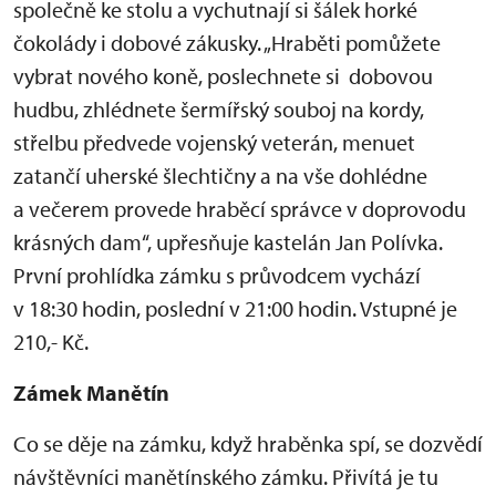
společně ke stolu a vychutnají si šálek horké
čokolády i dobové zákusky. „Hraběti pomůžete
vybrat nového koně, poslechnete si dobovou
hudbu, zhlédnete šermířský souboj na kordy,
střelbu předvede vojenský veterán, menuet
zatančí uherské šlechtičny a na vše dohlédne
a večerem provede hraběcí správce v doprovodu
krásných dam“, upřesňuje kastelán Jan Polívka.
První prohlídka zámku s průvodcem vychází
v 18:30 hodin, poslední v 21:00 hodin. Vstupné je
210,- Kč.
Zámek Manětín
Co se děje na zámku, když hraběnka spí, se dozvědí
návštěvníci manětínského zámku. Přivítá je tu