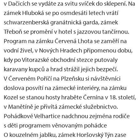
v Dačicích se vydáte za svitu svíček do sklepení. Na
zámek Hluboká se po osmdesáti letech vrátí
schwarzenberská granátnická garda, zámek
Třeboň se promění v hotel s jazzovou tančírnou.
Program na zámku Červená Lhota se zaměří na
vodní živel, v Nových Hradech připomenou dobu,
kdy po Vitorazské obchodní stezce putovaly
karavany kupců a hrad strážil jejich bezpečí.
V Červeném Poříčí na Plzeňsku si návštěvníci
doslova posvítí na zámecké interiéry, na zámku
Kozel se stanou hosty hraběte Černína v 18. století,
v Manětíně je přivítá zámecké služebnictvo.
Pohádkové Velhartice nadchnou zejména rodiče
s děti programem věnovaným pohádce
O kouzelném jablku, zámek Horšovský Týn zase