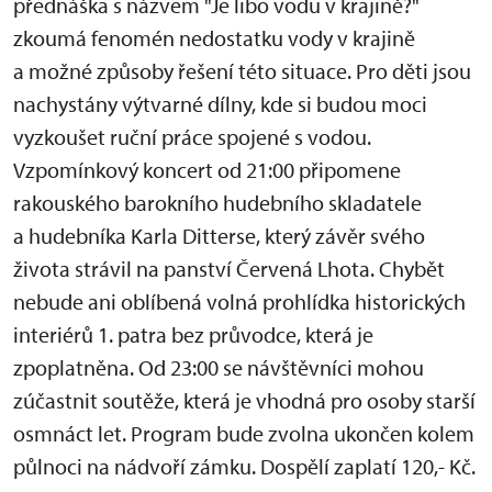
přednáška s názvem "Je libo vodu v krajině?"
zkoumá fenomén nedostatku vody v krajině
a možné způsoby řešení této situace. Pro děti jsou
nachystány výtvarné dílny, kde si budou moci
vyzkoušet ruční práce spojené s vodou.
Vzpomínkový koncert od 21:00 připomene
rakouského barokního hudebního skladatele
a hudebníka Karla Ditterse, který závěr svého
života strávil na panství Červená Lhota. Chybět
nebude ani oblíbená volná prohlídka historických
interiérů 1. patra bez průvodce, která je
zpoplatněna. Od 23:00 se návštěvníci mohou
zúčastnit soutěže, která je vhodná pro osoby starší
osmnáct let. Program bude zvolna ukončen kolem
půlnoci na nádvoří zámku. Dospělí zaplatí 120,- Kč.