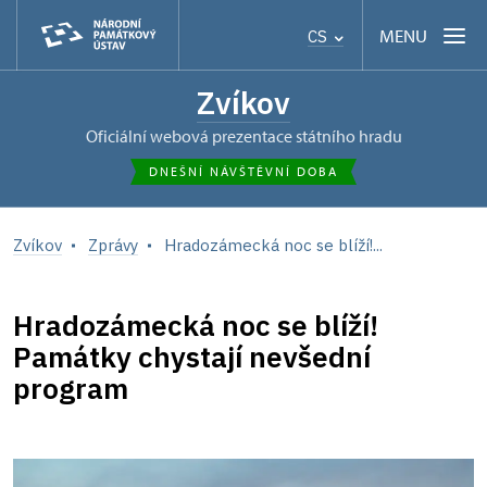
MENU
CS
Zvíkov
oficiální webová prezentace státního hradu
DNEŠNÍ NÁVŠTĚVNÍ DOBA
Zvíkov
Zprávy
Hradozámecká noc se blíží!...
Hradozámecká noc se blíží!
Památky chystají nevšední
program