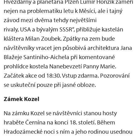
Hvězdárny a planetária Plzeň Lumír Honzík zaměří
nejen na problematiku letu k Měsíci, ale i tajný
závod mezi dvěma tehdy největšími
rivaly, USA a bývalým SSSR“, přibližuje kastelán
kláštera Milan Zoubek. Zpátky na zem bude
návštěvníky vracet jen působivá architektura Jana
Blažeje Santiniho-Aichela při komentované
prohlídce kostela Nanebevzetí Panny Marie.
Začátek akce od 18:30. Vstup zdarma. Pozorování
se uskuteční pouze při jasné obloze.
Zámek Kozel
Na zámku Kozel se návštěvníci stanou hosty
hraběte Černína na konci 18. století. Během
Hradozámecké noci s ním a jeho rodinou usednou