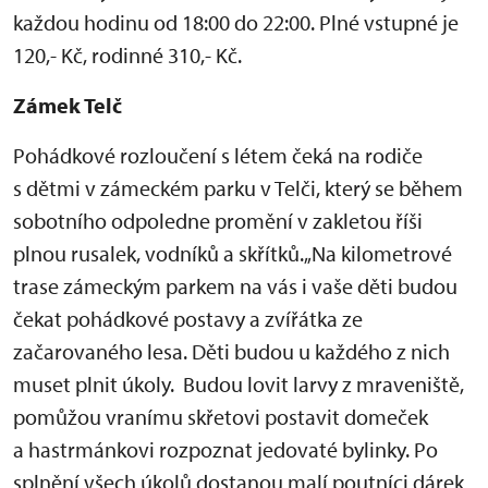
každou hodinu od 18:00 do 22:00. Plné vstupné je
120,- Kč, rodinné 310,- Kč.
Zámek Telč
Pohádkové rozloučení s létem čeká na rodiče
s dětmi v zámeckém parku v Telči, který se během
sobotního odpoledne promění v zakletou říši
plnou rusalek, vodníků a skřítků.„Na kilometrové
trase zámeckým parkem na vás i vaše děti budou
čekat pohádkové postavy a zvířátka ze
začarovaného lesa. Děti budou u každého z nich
muset plnit úkoly. Budou lovit larvy z mraveniště,
pomůžou vranímu skřetovi postavit domeček
a hastrmánkovi rozpoznat jedovaté bylinky. Po
splnění všech úkolů dostanou malí poutníci dárek