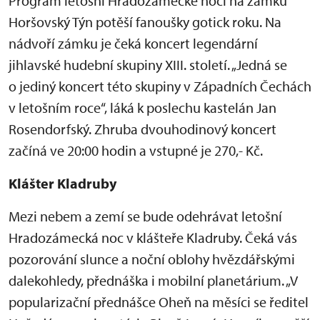
Program letošní Hradozámecké noci na zámku
Horšovský Týn potěší fanoušky gotick roku. Na
nádvoří zámku je čeká koncert legendární
jihlavské hudební skupiny XIII. století. „Jedná se
o jediný koncert této skupiny v Západních Čechách
v letošním roce“, láká k poslechu kastelán Jan
Rosendorfský. Zhruba dvouhodinový koncert
začíná ve 20:00 hodin a vstupné je 270,- Kč.
Klášter Kladruby
Mezi nebem a zemí se bude odehrávat letošní
Hradozámecká noc v klášteře Kladruby. Čeká vás
pozorování slunce a noční oblohy hvězdářskými
dalekohledy, přednáška i mobilní planetárium. „V
popularizační přednášce Oheň na měsíci se ředitel