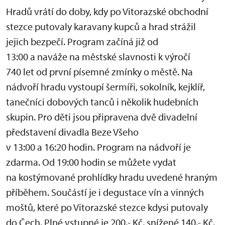
Hradů vrátí do doby, kdy po Vitorazské obchodní
stezce putovaly karavany kupců a hrad strážil
jejich bezpečí. Program začíná již od
13:00 a naváže na městské slavnosti k výročí
740 let od první písemné zmínky o městě. Na
nádvoří hradu vystoupí šermíři, sokolník, kejklíř,
tanečníci dobových tanců i několik hudebních
skupin. Pro děti jsou připravena dvě divadelní
představení divadla Beze Všeho
v 13:00 a 16:20 hodin. Program na nádvoří je
zdarma. Od 19:00 hodin se můžete vydat
na kostýmované prohlídky hradu uvedené hraným
příběhem. Součástí je i degustace vín a vinných
moštů, které po Vitorazské stezce kdysi putovaly
do Čech. Plné vstupné je 200,- Kč, snížené 140,- Kč.