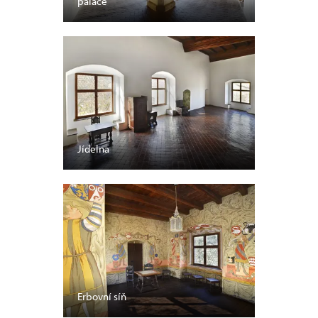
paláce
Jídelna
Erbovní síň