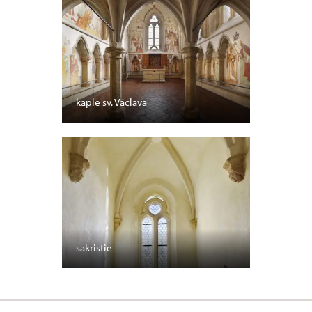
kaple sv. Václava
sakristie