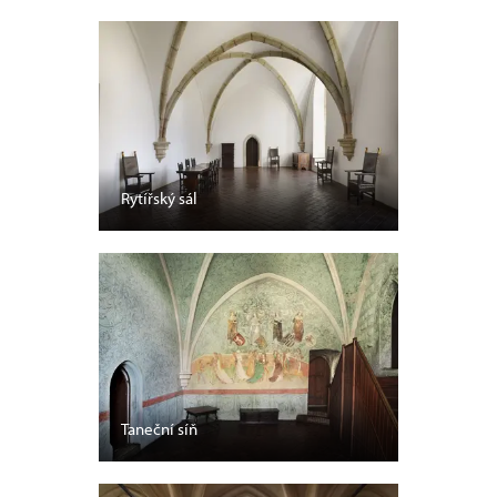
Rytířský sál
Taneční síň