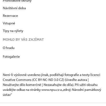
Prohlídkové okruhy
Návštěvní doba
Rezervace
Vstupné
Tipy na výlety
MOHLO BY VÁS ZAJÍMAT
O hradu
Fotogalerie
Není-li výslovně uvedeno jinak, podléhají fotografie a texty
licenci
Creative Commons
(CC BY-NC-ND 3.0 CZ) (Uveďte autora |
Neužívejte dílo komerčně | Nezasahujte do díla). Při užití obsahu
uvádějte odkaz na stránky www.npu.cz a „zdroj: Národní památkový
ústav“