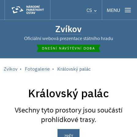
MENU
CS
Zvíkov
oficiální webová prezentace státního hradu
DNEŠNÍ NÁVŠTĚVNÍ DOBA
Zvíkov
Fotogalerie
Královský palác
Královský palác
Všechny tyto prostory jsou součástí
prohlídkové trasy.
ZPĚT