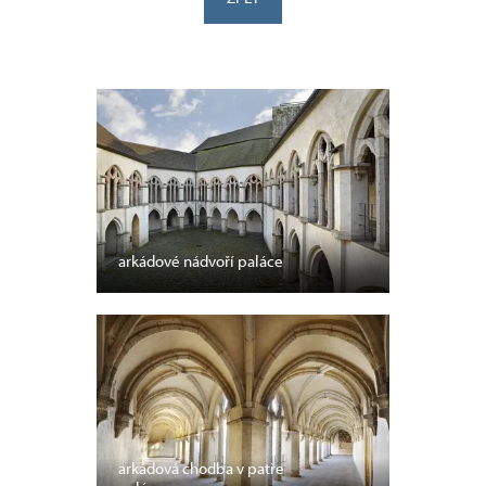
arkádové nádvoří paláce
arkádová chodba v patře