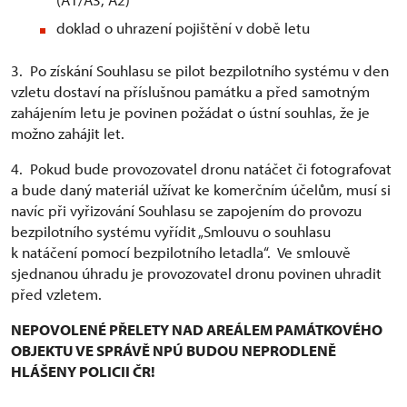
doklad o uhrazení pojištění v době letu
3. Po získání Souhlasu se pilot bezpilotního systému v den
vzletu dostaví na příslušnou památku a před samotným
zahájením letu je povinen požádat o ústní souhlas, že je
možno zahájit let.
4. Pokud bude provozovatel dronu natáčet či fotografovat
a bude daný materiál užívat ke komerčním účelům, musí si
navíc při vyřizování Souhlasu se zapojením do provozu
bezpilotního systému vyřídit „Smlouvu o souhlasu
k natáčení pomocí bezpilotního letadla“. Ve smlouvě
sjednanou úhradu je provozovatel dronu povinen uhradit
před vzletem.
NEPOVOLENÉ PŘELETY NAD AREÁLEM PAMÁTKOVÉHO
OBJEKTU VE SPRÁVĚ NPÚ BUDOU NEPRODLENĚ
HLÁŠENY POLICII ČR!