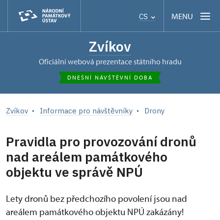
MENU
CS
Zvíkov
oficiální webová prezentace státního hradu
DNEŠNÍ NÁVŠTĚVNÍ DOBA
Zvíkov
Informace pro návštěvníky
Drony
Pravidla pro provozování dronů
nad areálem památkového
objektu ve správě NPÚ
Lety dronů bez předchozího povolení jsou nad
areálem památkového objektu NPÚ zakázány!