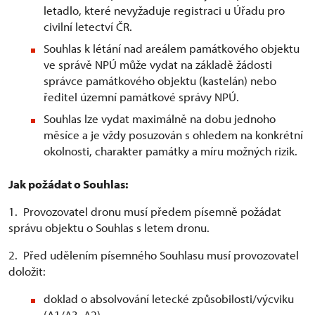
letadlo, které nevyžaduje registraci u Úřadu pro
civilní letectví ČR.
Souhlas k létání nad areálem památkového objektu
ve správě NPÚ může vydat na základě žádosti
správce památkového objektu (kastelán) nebo
ředitel územní památkové správy NPÚ.
Souhlas lze vydat maximálně na dobu jednoho
měsíce a je vždy posuzován s ohledem na konkrétní
okolnosti, charakter památky a míru možných rizik.
Jak požádat o Souhlas:
1. Provozovatel dronu musí předem písemně požádat
správu objektu o Souhlas s letem dronu.
2. Před udělením písemného Souhlasu musí provozovatel
doložit:
doklad o absolvování letecké způsobilosti/výcviku
(A1/A3, A2)