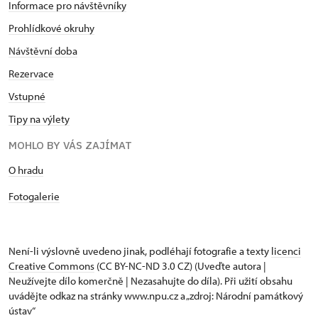
Informace pro návštěvníky
Prohlídkové okruhy
Návštěvní doba
Rezervace
Vstupné
Tipy na výlety
MOHLO BY VÁS ZAJÍMAT
O hradu
Fotogalerie
Není-li výslovně uvedeno jinak, podléhají fotografie a texty
licenci
Creative Commons
(CC BY-NC-ND 3.0 CZ) (Uveďte autora |
Neužívejte dílo komerčně | Nezasahujte do díla). Při užití obsahu
uvádějte odkaz na stránky www.npu.cz a „zdroj: Národní památkový
ústav“