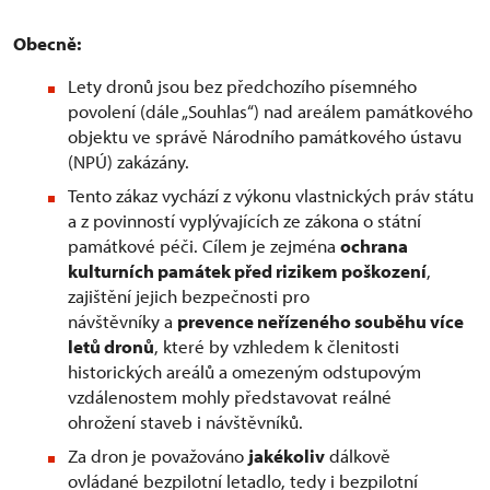
Obecně:
Lety dronů jsou bez předchozího písemného
povolení (dále „Souhlas“) nad areálem památkového
objektu ve správě Národního památkového ústavu
(NPÚ) zakázány.
Tento zákaz vychází z výkonu vlastnických práv státu
a z povinností vyplývajících ze zákona o státní
památkové péči. Cílem je zejména
ochrana
kulturních památek před rizikem poškození
,
zajištění jejich bezpečnosti pro
návštěvníky a
prevence neřízeného souběhu více
letů dronů
, které by vzhledem k členitosti
historických areálů a omezeným odstupovým
vzdálenostem mohly představovat reálné
ohrožení staveb i návštěvníků.
Za dron je považováno
jakékoliv
dálkově
ovládané bezpilotní letadlo, tedy i bezpilotní