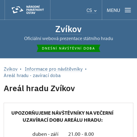
MENU
CS
Zvíkov
oficiální webová prezentace státního hradu
DNEŠNÍ NÁVŠTĚVNÍ DOBA
Zvíkov
Informace pro návštěvníky
Areál hradu - zavírací doba
Areál hradu Zvíkov
UPOZORŇUJEME NÁVŠTĚVNÍKY NA VEČERNÍ
UZAVÍRACÍ DOBU AREÁLU HRADU:
duben - září 21.00 - 8.00