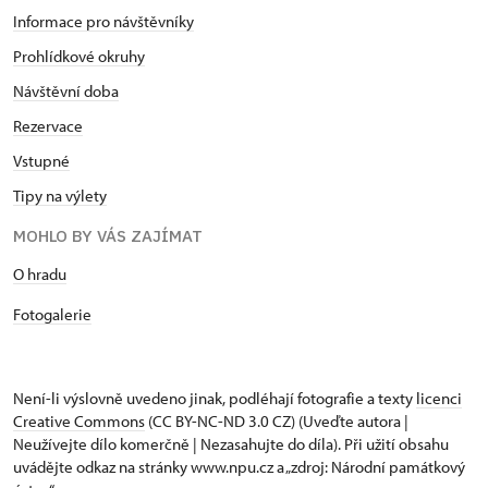
Informace pro návštěvníky
Prohlídkové okruhy
Návštěvní doba
Rezervace
Vstupné
Tipy na výlety
MOHLO BY VÁS ZAJÍMAT
O hradu
Fotogalerie
Není-li výslovně uvedeno jinak, podléhají fotografie a texty
licenci
Creative Commons
(CC BY-NC-ND 3.0 CZ) (Uveďte autora |
Neužívejte dílo komerčně | Nezasahujte do díla). Při užití obsahu
uvádějte odkaz na stránky www.npu.cz a „zdroj: Národní památkový