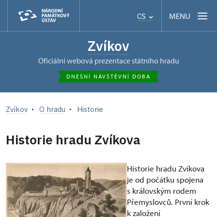
MENU
CS
Zvíkov
oficiální webová prezentace státního hradu
DNEŠNÍ NÁVŠTĚVNÍ DOBA
Zvíkov
O hradu
Historie
Historie hradu Zvíkova
Historie hradu Zvíkova
je od počátku spojena
s královským rodem
Přemyslovců. První krok
k založení