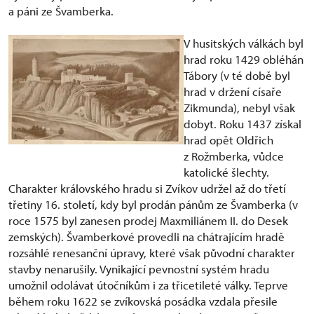
a páni ze Švamberka.
V husitských válkách byl
hrad roku 1429 obléhán
Tábory (v té době byl
hrad v držení císaře
Zikmunda), nebyl však
dobyt. Roku 1437 získal
hrad opět Oldřich
z Rožmberka, vůdce
katolické šlechty.
Charakter královského hradu si Zvíkov udržel až do třetí
třetiny 16. století, kdy byl prodán pánům ze Švamberka (v
roce 1575 byl zanesen prodej Maxmiliánem II. do Desek
zemských). Švamberkové provedli na chátrajícím hradě
rozsáhlé renesanční úpravy, které však původní charakter
stavby nenarušily. Vynikající pevnostní systém hradu
umožnil odolávat útočníkům i za třicetileté války. Teprve
během roku 1622 se zvíkovská posádka vzdala přesile