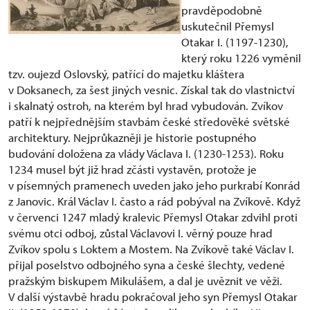
pravděpodobně
uskutečnil Přemysl
Otakar I. (1197-1230),
který roku 1226 vyměnil
tzv. oujezd Oslovský, patřící do majetku kláštera
v Doksanech, za šest jiných vesnic. Získal tak do vlastnictví
i skalnatý ostroh, na kterém byl hrad vybudován. Zvíkov
patří k nejpřednějším stavbám české středověké světské
architektury. Nejprůkazněji je historie postupného
budování doložena za vlády Václava I. (1230-1253). Roku
1234 musel být již hrad zčásti vystavěn, protože je
v písemných pramenech uveden jako jeho purkrabí Konrád
z Janovic. Král Václav I. často a rád pobýval na Zvíkově. Když
v červenci 1247 mladý kralevic Přemysl Otakar zdvihl proti
svému otci odboj, zůstal Václavovi I. věrný pouze hrad
Zvíkov spolu s Loktem a Mostem. Na Zvíkově také Václav I.
přijal poselstvo odbojného syna a české šlechty, vedené
pražským biskupem Mikulášem, a dal je uvěznit ve věži.
V další výstavbě hradu pokračoval jeho syn Přemysl Otakar