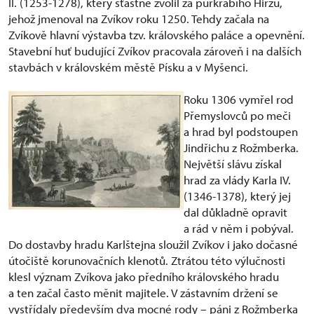
II. (1253-1278), který šťastně zvolil za purkrabího Hirzu,
jehož jmenoval na Zvíkov roku 1250. Tehdy začala na
Zvíkově hlavní výstavba tzv. královského paláce a opevnění.
Stavební huť budující Zvíkov pracovala zároveň i na dalších
stavbách v královském městě Písku a v Myšenci.
Roku 1306 vymřel rod
Přemyslovců po meči
a hrad byl podstoupen
Jindřichu z Rožmberka.
Největší slávu získal
hrad za vlády Karla IV.
(1346-1378), který jej
dal důkladně opravit
a rád v něm i pobýval.
Do dostavby hradu Karlštejna sloužil Zvíkov i jako dočasné
útočiště korunovačních klenotů. Ztrátou této výlučnosti
klesl význam Zvíkova jako předního královského hradu
a ten začal často měnit majitele. V zástavním držení se
vystřídaly především dva mocné rody – páni z Rožmberka