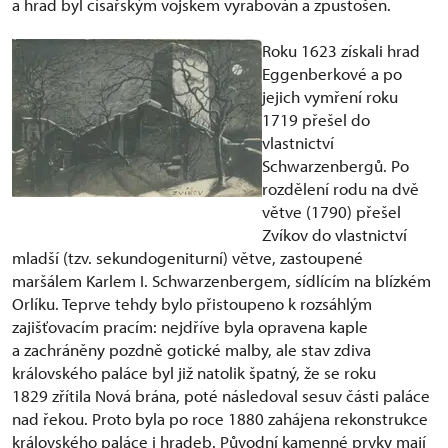
a hrad byl císařským vojskem vyrabován a zpustošen.
Roku 1623 získali hrad
Eggenberkové a po
jejich vymření roku
1719 přešel do
vlastnictví
Schwarzenbergů. Po
rozdělení rodu na dvě
větve (1790) přešel
Zvíkov do vlastnictví
mladší (tzv. sekundogeniturní) větve, zastoupené
maršálem Karlem I. Schwarzenbergem, sídlícím na blízkém
Orlíku. Teprve tehdy bylo přistoupeno k rozsáhlým
zajišťovacím pracím: nejdříve byla opravena kaple
a zachráněny pozdně gotické malby, ale stav zdiva
královského paláce byl již natolik špatný, že se roku
1829 zřítila Nová brána, poté následoval sesuv části paláce
nad řekou. Proto byla po roce 1880 zahájena rekonstrukce
královského paláce i hradeb. Původní kamenné prvky mají