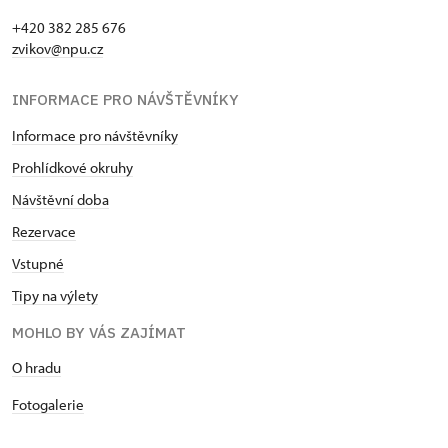
+420 382 285 676
Držitel průkazu ICOMOS*
zdarma
zvikov@npu.cz
* Platí pouze pro držitele průkazu
INFORMACE PRO NÁVŠTĚVNÍKY
Informace pro návštěvníky
Prohlídkové okruhy
Návštěvní doba
Rezervace
Vstupné
Tipy na výlety
MOHLO BY VÁS ZAJÍMAT
O hradu
Fotogalerie