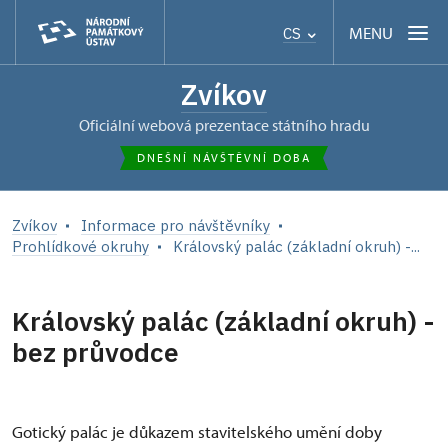
MENU
CS
Zvíkov
oficiální webová prezentace státního hradu
DNEŠNÍ NÁVŠTĚVNÍ DOBA
Zvíkov
Informace pro návštěvníky
Prohlídkové okruhy
Královský palác (základní okruh) -...
Královský palác (základní okruh) -
bez průvodce
Gotický palác je důkazem stavitelského umění doby