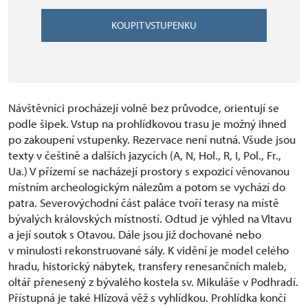
KOUPIT VSTUPENKU
Návštěvníci procházejí volně bez průvodce, orientují se
podle šipek. Vstup na prohlídkovou trasu je možný ihned
po zakoupení vstupenky. Rezervace není nutná. Všude jsou
texty v češtině a dalších jazycích (A, N, Hol., R, I, Pol., Fr.,
Ua.) V přízemí se nacházejí prostory s expozicí věnovanou
místním archeologickým nálezům a potom se vychází do
patra. Severovýchodní část paláce tvoří terasy na místě
bývalých královských místností. Odtud je výhled na Vltavu
a její soutok s Otavou. Dále jsou již dochované nebo
v minulosti rekonstruované sály. K vidění je model celého
hradu, historický nábytek, transfery renesančních maleb,
oltář přenesený z bývalého kostela sv. Mikuláše v Podhradí.
Přístupná je také Hlízová věž s vyhlídkou. Prohlídka končí