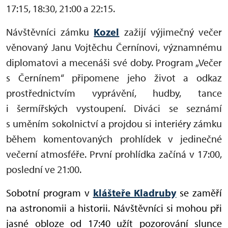
17:15, 18:30, 21:00 a 22:15.
Návštěvníci zámku
Kozel
zažijí výjimečný večer
věnovaný Janu Vojtěchu Černínovi, významnému
diplomatovi a mecenáši své doby. Program „Večer
s Černínem“ připomene jeho život a odkaz
prostřednictvím vyprávění, hudby, tance
i šermířských vystoupení. Diváci se seznámí
s uměním sokolnictví a projdou si interiéry zámku
během komentovaných prohlídek v jedinečné
večerní atmosféře. První prohlídka začíná v 17:00,
poslední ve 21:00.
Sobotní program v
klášteře Kladruby
se zaměří
na astronomii a historii. Návštěvníci si mohou při
jasné obloze od 17:40 užít pozorování slunce