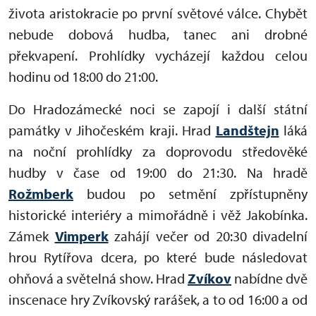
života aristokracie po první světové válce. Chybět
nebude dobová hudba, tanec ani drobné
překvapení. Prohlídky vycházejí každou celou
hodinu od 18:00 do 21:00.
Do Hradozámecké noci se zapojí i další státní
památky v Jihočeském kraji. Hrad
Landštejn
láká
na noční prohlídky za doprovodu středověké
hudby v čase od 19:00 do 21:30. Na hradě
Rožmberk
budou po setmění zpřístupněny
historické interiéry a mimořádně i věž Jakobínka.
Zámek
Vimperk
zahájí večer od 20:30 divadelní
hrou Rytířova dcera, po které bude následovat
ohňová a světelná show. Hrad
Zvíkov
nabídne dvě
inscenace hry Zvíkovský rarášek, a to od 16:00 a od