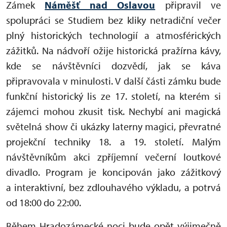
Zámek
Náměšť nad Oslavou
připravil ve
spolupráci se Studiem bez kliky netradiční večer
plný historických technologií a atmosférických
zážitků. Na nádvoří ožije historická pražírna kávy,
kde se návštěvníci dozvědí, jak se káva
připravovala v minulosti. V další části zámku bude
funkční historický lis ze 17. století, na kterém si
zájemci mohou zkusit tisk. Nechybí ani magická
světelná show či ukázky laterny magici, převratné
projekční techniky 18. a 19. století. Malým
návštěvníkům akci zpříjemní večerní loutkové
divadlo. Program je koncipován jako zážitkový
a interaktivní, bez zdlouhavého výkladu, a potrvá
od 18:00 do 22:00.
Během Hradozámecké noci bude opět výjimečně