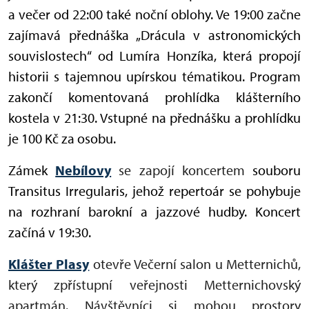
a večer od 22:00 také noční oblohy. Ve 19:00 začne
zajímavá přednáška „Drácula v astronomických
souvislostech“ od Lumíra Honzíka, která propojí
historii s tajemnou upírskou tématikou. Program
zakončí komentovaná prohlídka klášterního
kostela v 21:30. Vstupné na přednášku a prohlídku
je 100 Kč za osobu.
Zámek
Nebílovy
se zapojí koncertem
souboru
Transitus Irregularis, jehož repertoár se
pohybuje
na rozhraní barokní a jazzové hudby.
Koncert
začíná v 19:30.
Klášter Plasy
otevře Večerní salon u Metternichů,
který zpřístupní veřejnosti Metternichovský
apartmán. Návštěvníci si mohou prostory