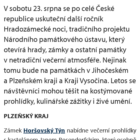
V sobotu 23. srpna se po celé České
republice uskuteční další ročník
Hradozámecké noci, tradičního projektu
Národního památkového ústavu, který
otevírá hrady, zámky a ostatní památky
v netradiční večerní atmosféře. Nejinak
tomu bude na památkách v Jihočeském
a Plzeňském kraji a Kraji Vysočina. Letos se
návštěvníci mohou těšit na kostýmované
prohlídky, kulinářské zážitky i živé umění.
PLZEŇSKÝ KRAJ
Zámek
Horšovský Týn
nabídne večerní prohlídky
s kastelánem Janem Rosendorfským, který osobně