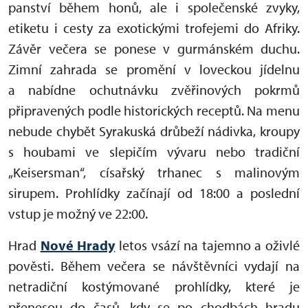
panství během honů, ale i společenské zvyky,
etiketu i cesty za exotickými trofejemi do Afriky.
Závěr večera se ponese v gurmánském duchu.
Zimní zahrada se promění v loveckou jídelnu
a nabídne ochutnávku zvěřinových pokrmů
připravených podle historických receptů. Na menu
nebude chybět Syrakuská drůbeží nádivka, kroupy
s houbami ve slepičím vývaru nebo tradiční
„Keisersman“, císařský trhanec s malinovým
sirupem. Prohlídky začínají od 18:00 a poslední
vstup je možný ve 22:00.
Hrad
Nové Hrady
letos vsází na tajemno a oživlé
pověsti. Během večera se návštěvníci vydají na
netradiční kostýmované prohlídky, které je
přenesou do časů, kdy se po chodbách hradu