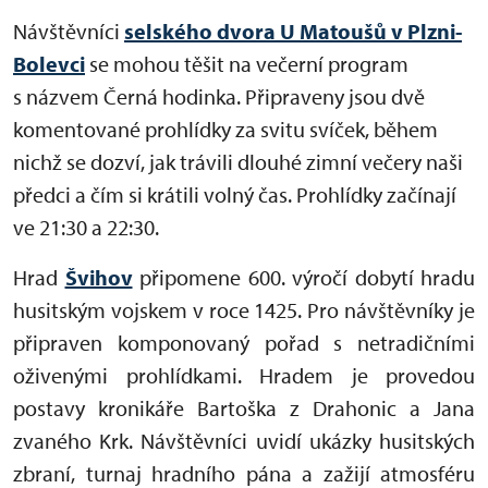
Návštěvníci
selského dvora U Matoušů v Plzni-
Bolevci
se mohou těšit na večerní program
s názvem Černá hodinka. Připraveny jsou dvě
komentované prohlídky za svitu svíček, během
nichž se dozví, jak trávili dlouhé zimní večery naši
předci a čím si krátili volný čas. Prohlídky začínají
ve 21:30 a 22:30.
Hrad
Švihov
připomene 600. výročí dobytí hradu
husitským vojskem v roce 1425. Pro návštěvníky je
připraven komponovaný pořad s netradičními
oživenými prohlídkami. Hradem je provedou
postavy kronikáře Bartoška z Drahonic a Jana
zvaného Krk. Návštěvníci uvidí ukázky husitských
zbraní, turnaj hradního pána a zažijí atmosféru