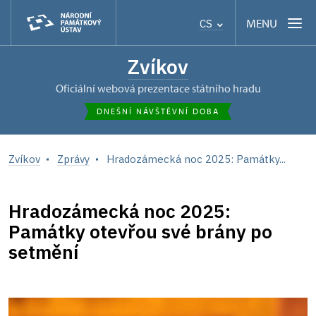
MENU
CS
Zvíkov
oficiální webová prezentace státního hradu
DNEŠNÍ NÁVŠTĚVNÍ DOBA
Zvíkov
Zprávy
Hradozámecká noc 2025: Památky...
Hradozámecká noc 2025:
Památky otevřou své brány po
setmění