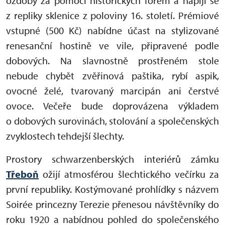
ozdoby za pomoci historických forem a napijí se
z repliky sklenice z poloviny 16. století. Prémiové
vstupné (500 Kč) nabídne účast na stylizované
renesanční hostině ve vile, připravené podle
dobových. Na slavnostně prostřeném stole
nebude chybět zvěřinová paštika, rybí aspik,
ovocné želé, tvarovaný marcipán ani čerstvé
ovoce. Večeře bude doprovázena výkladem
o dobových surovinách, stolování a společenských
zvyklostech tehdejší šlechty.
Prostory schwarzenberských interiérů zámku
Třeboň
ožijí atmosférou šlechtického večírku za
první republiky. Kostýmované prohlídky s názvem
Soirée princezny Terezie přenesou návštěvníky do
roku 1920 a nabídnou pohled do společenského