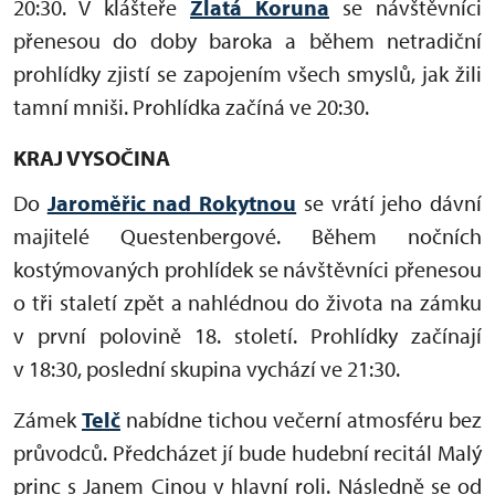
20:30. V klášteře
Zlatá Koruna
se návštěvníci
přenesou do doby baroka a během netradiční
prohlídky zjistí se zapojením všech smyslů, jak žili
tamní mniši.
Prohlídka začíná ve 20:30.
KRAJ VYSOČINA
Do
Jaroměřic nad Rokytnou
se vrátí jeho dávní
majitelé Questenbergové. Během nočních
kostýmovaných prohlídek se návštěvníci přenesou
o tři staletí zpět a nahlédnou do života na zámku
v první polovině 18. století. Prohlídky začínají
v 18:30, poslední skupina vychází ve 21:30.
Zámek
Telč
nabídne tichou večerní atmosféru bez
průvodců. Předcházet jí bude hudební recitál Malý
princ s Janem Cinou v hlavní roli. Následně se od