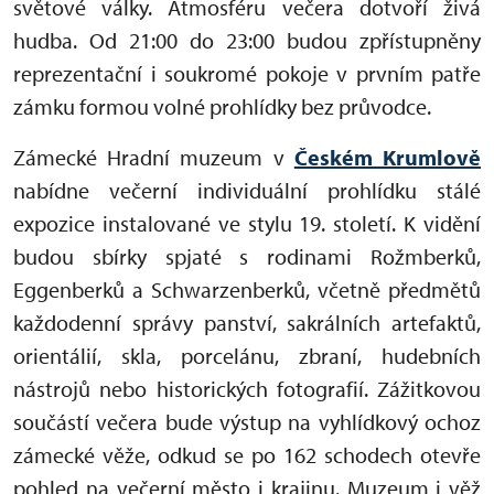
světové války. Atmosféru večera dotvoří živá
hudba. Od 21:00 do 23:00 budou zpřístupněny
reprezentační i soukromé pokoje v prvním patře
zámku formou volné prohlídky bez průvodce.
Zámecké Hradní muzeum v
Českém Krumlově
nabídne večerní individuální prohlídku stálé
expozice instalované ve stylu 19. století. K vidění
budou sbírky spjaté s rodinami Rožmberků,
Eggenberků a Schwarzenberků, včetně předmětů
každodenní správy panství, sakrálních artefaktů,
orientálií, skla, porcelánu, zbraní, hudebních
nástrojů nebo historických fotografií. Zážitkovou
součástí večera bude výstup na vyhlídkový ochoz
zámecké věže, odkud se po 162 schodech otevře
pohled na večerní město i krajinu. Muzeum i věž